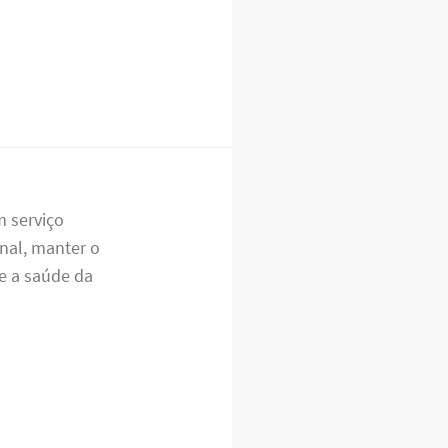
m serviço
inal, manter o
e a saúde da