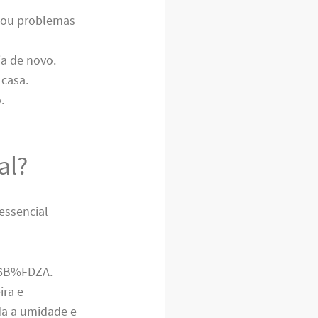
s ou problemas
ia de novo.
 casa.
.
al?
 essencial
UY6B%FDZA.
ira e
da a umidade e