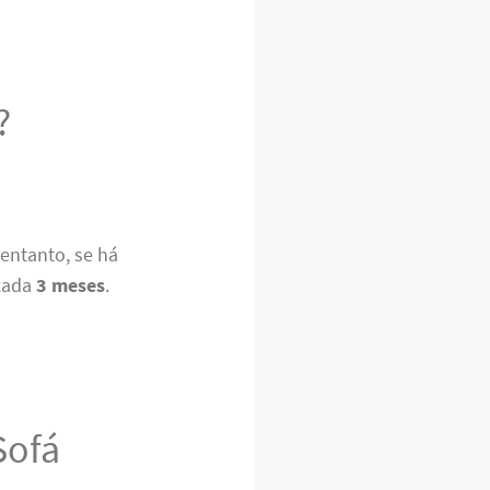
?
 entanto, se há
 cada
3 meses
.
Sofá