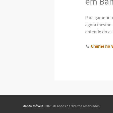
em Ban
Para garantir 
agora mesmo 
entende do as
📞
Chame no 
Manto Móveis
· 2026 © Todos os direitos reservados