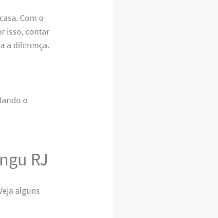
 casa. Com o
r isso, contar
a a diferença.
itando o
angu RJ
Veja alguns