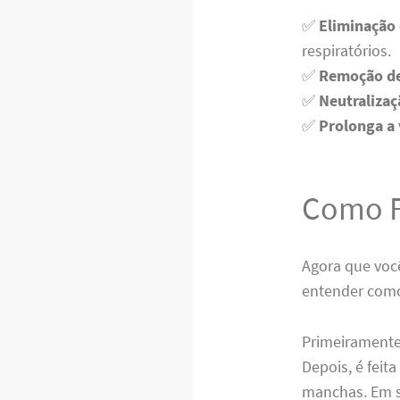
✅
Eliminação 
respiratórios.
✅
Remoção de 
✅
Neutralizaç
✅
Prolonga a 
Como F
Agora que voc
entender como
Primeiramente
Depois, é feit
manchas. Em s