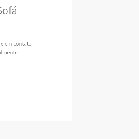
Sofá
tre em contato
almente