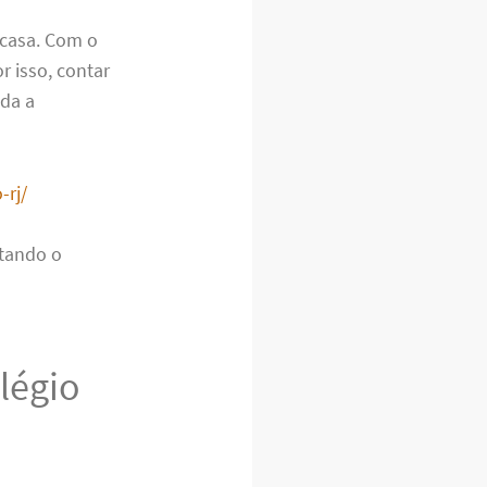
 casa. Com o
r isso, contar
oda a
-rj/
itando o
légio