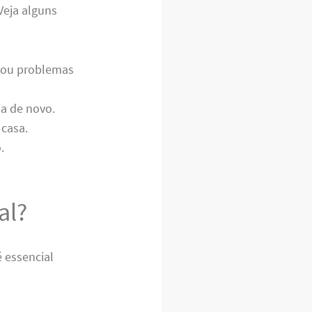
Veja alguns
s ou problemas
ia de novo.
 casa.
.
al?
 é essencial