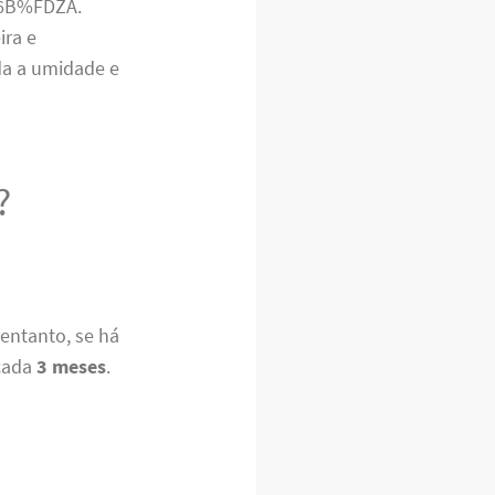
UY6B%FDZA.
ira e
da a umidade e
?
 entanto, se há
 cada
3 meses
.