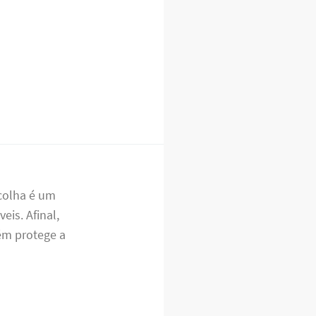
scolha é um
eis. Afinal,
ém protege a