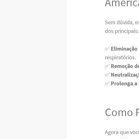
Améric
Sem dúvida, o
dos principais:
✅
Eliminação 
respiratórios.
✅
Remoção de 
✅
Neutralizaç
✅
Prolonga a 
Como F
Agora que voc