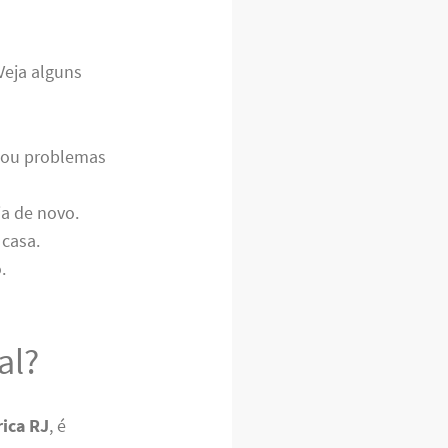
Veja alguns
s ou problemas
ia de novo.
 casa.
.
al?
ica RJ
, é