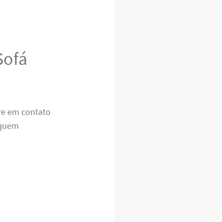
Sofá
tre em contato
quem