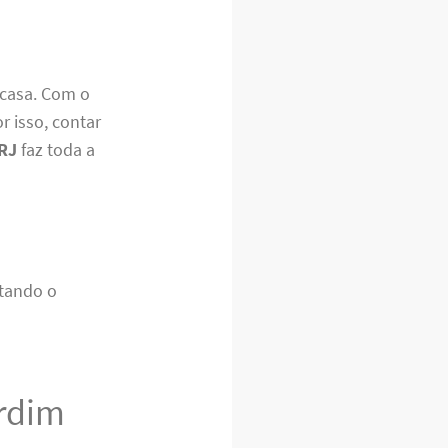
 casa. Com o
r isso, contar
 RJ
faz toda a
itando o
ardim