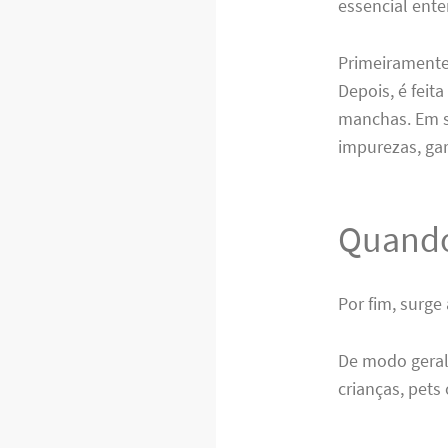
essencial ent
Primeiramente
Depois, é feit
manchas. Em s
impurezas, ga
Quando
Por fim, surge
De modo geral
crianças, pets