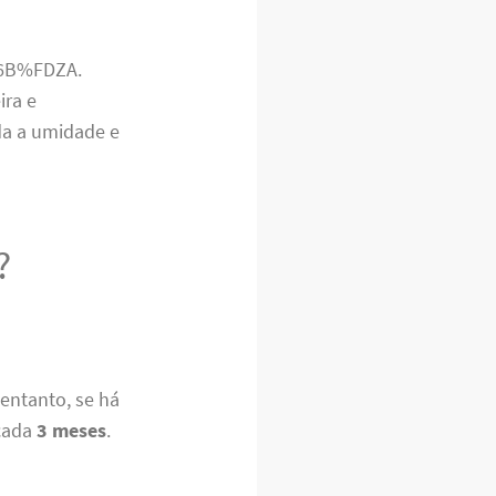
UY6B%FDZA.
ira e
da a umidade e
?
 entanto, se há
 cada
3 meses
.